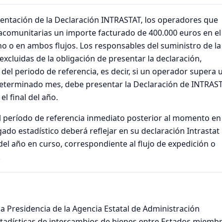
sentación de la Declaración INTRASTAT, los operadores que
acomunitarias un importe facturado de 400.000 euros en el
uno o en ambos flujos. Los responsables del suministro de la
xcluidas de la obligación de presentar la declaración,
del periodo de referencia, es decir, si un operador supera 
determinado mes, debe presentar la Declaración de INTRAS
l final del año.
l período de referencia inmediato posterior al momento en
ado estadístico deberá reflejar en su declaración Intrastat 
el año en curso, correspondiente al flujo de expedición o
.
 la Presidencia de la Agencia Estatal de Administración
 estadísticas de intercambios de bienes entre Estados miemb