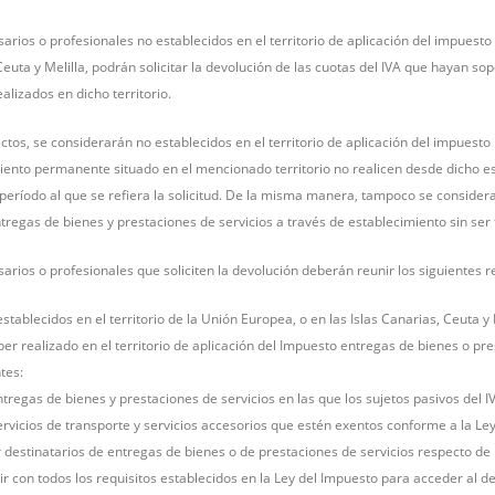
rios o profesionales no establecidos en el territorio de aplicación del impuesto 
euta y Melilla, podrán solicitar la devolución de las cuotas del IVA que hayan s
ealizados en dicho territorio.
ctos, se considerarán no establecidos en el territorio de aplicación del impuesto
iento permanente situado en el mencionado territorio no realicen desde dicho es
 período al que se refiera la solicitud. De la misma manera, tampoco se conside
tregas de bienes y prestaciones de servicios a través de establecimiento sin ser 
rios o profesionales que soliciten la devolución deberán reunir los siguientes req
establecidos en el territorio de la Unión Europea, o en las Islas Canarias, Ceuta y 
er realizado en el territorio de aplicación del Impuesto entregas de bienes o pre
tes:
tregas de bienes y prestaciones de servicios en las que los sujetos pasivos del I
ervicios de transporte y servicios accesorios que estén exentos conforme a la Le
 destinatarios de entregas de bienes o de prestaciones de servicios respecto de la
r con todos los requisitos establecidos en la Ley del Impuesto para acceder al de