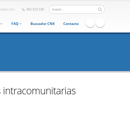
rastat.com
902 523 538
a
FAQ
Buscador CN8
Contacto
 intracomunitarias