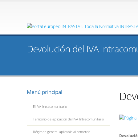
Devolución del IVA Intracomun
Menú principal
Devo
El IVA Intracomunitario
Territorio de aplicación del IVA Intracomunitario
Régimen general aplicable al comercio
Devolució