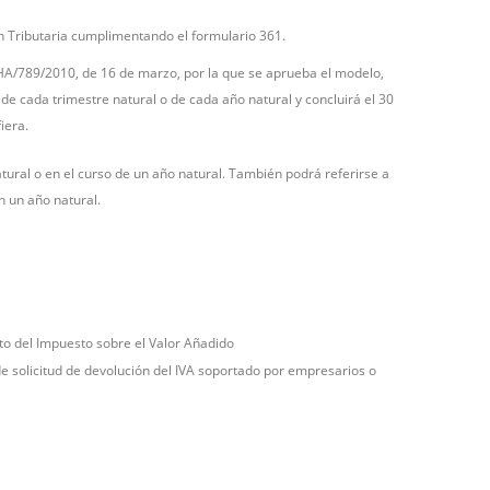
ón Tributaria cumplimentando el formulario 361.
 EHA/789/2010, de 16 de marzo, por la que se aprueba el modelo,
al de cada trimestre natural o de cada año natural y concluirá el 30
iera.
ural o en el curso de un año natural. También podrá referirse a
n un año natural.
to del Impuesto sobre el Valor Añadido
e solicitud de devolución del IVA soportado por empresarios o