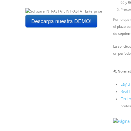
95 y 9
Presen
Por lo que
Descarga nuestra DEMO!
el plazo pa
de septiem
La solicit
un período
Normat
Ley 3
Real 
Orden
profes