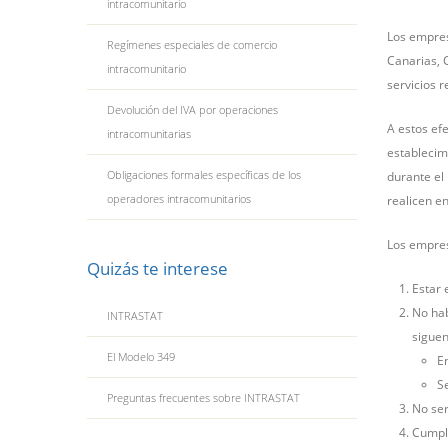
intracomunitario
Los empresa
Regímenes especiales de comercio
Canarias, C
intracomunitario
servicios r
Devolución del IVA por operaciones
A estos efe
intracomunitarias
establecim
Obligaciones formales específicas de los
durante el
operadores intracomunitarios
realicen en
Los empresa
Quizás te interese
Estar 
No hab
INTRASTAT
siguen
El Modelo 349
En
S
Preguntas frecuentes sobre INTRASTAT
No ser
Cumpli